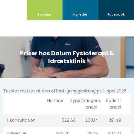
Booking
Nyheder​
Facebook
Priser hos Dalum Fysioterapi &
Idrætsklinik
​Takster fastsat af den offentlige sygesikring pr. 1. april 2026
Honorar​​
Sygesikringens
Patient
andel​​
andel​​
1. konsultation​​
529,63​
208,14
321,49
Individuel
336,76
132,35
204,41