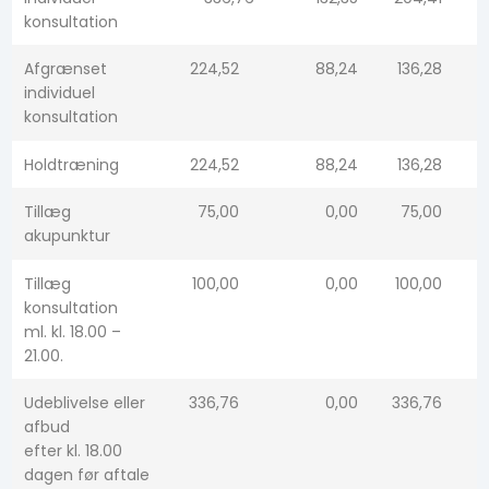
konsultation​​
Afgrænset
224,52
88,24
136,28
individuel
konsultation​
Holdtræning​
224,52
88,24
136,28
Tillæg
75,00​
0,00​
75,00​
akupunktur​
Tillæg
100,00​
0,00​
100,00​
konsultation
ml. kl. 18.00 –
21.00.
Udeblivelse eller
336,76​
0,00​
336,76​
afbud
efter kl. 18.00
dagen før aftale