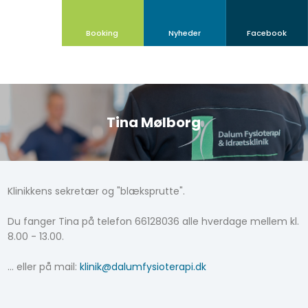
Booking
Nyheder​
Facebook
Tina Mølborg
Klinikkens sekretær og "blæksprutte".
Du fanger Tina på telefon 66128036 alle hverdage mellem kl.
8.00 - 13.00.
... eller på mail:
klinik@dalumfysioterapi.dk