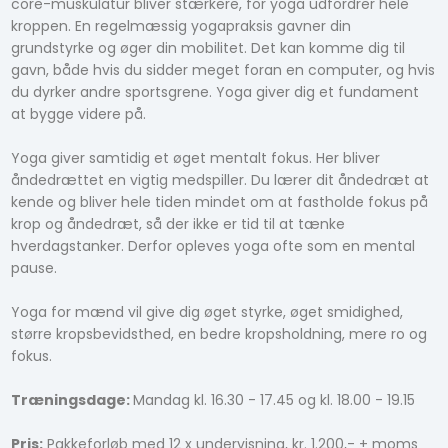
core-muskulatur bliver stærkere, for yoga udfordrer hele
kroppen. En regelmæssig yogapraksis gavner din
grundstyrke og øger din mobilitet. Det kan komme dig til
gavn, både hvis du sidder meget foran en computer, og hvis
du dyrker andre sportsgrene. Yoga giver dig et fundament
at bygge videre på.
Yoga giver samtidig et øget mentalt fokus. Her bliver
åndedrættet en vigtig medspiller. Du lærer dit åndedræt at
kende og bliver hele tiden mindet om at fastholde fokus på
krop og åndedræt, så der ikke er tid til at tænke
hverdagstanker. Derfor opleves yoga ofte som en mental
pause.
Yoga for mænd vil give dig øget styrke, øget smidighed,
større kropsbevidsthed, en bedre kropsholdning, mere ro og
fokus.
Træningsdage:
Mandag kl. 16.30 - 17.45 og kl. 18.00 - 19.15
Pris:
Pakkeforløb med 12 x undervisning, kr. 1.200,- + moms