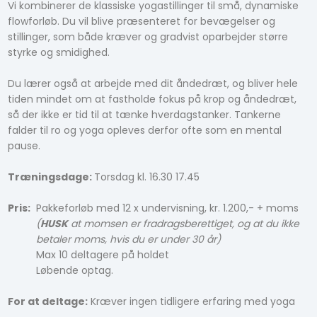
Vi kombinerer de klassiske yogastillinger til små, dynamiske
flowforløb. Du vil blive præsenteret for bevægelser og
stillinger, som både kræver og gradvist oparbejder større
styrke og smidighed.
Du lærer også at arbejde med dit åndedræt, og bliver hele
tiden mindet om at fastholde fokus på krop og åndedræt,
så der ikke er tid til at tænke hverdagstanker. Tankerne
falder til ro og yoga opleves derfor ofte som en mental
pause.
Træningsdage:
Torsdag kl. 16.30 17.45
Pris:
Pakkeforløb med 12 x undervisning, kr. 1.200,- + moms
(
HUSK
at momsen er fradragsberettiget, og at du ikke
betaler moms, hvis du er under 30 år)
Max 10 deltagere på holdet
Løbende optag.
For at deltage:
Kræver ingen tidligere erfaring med yoga