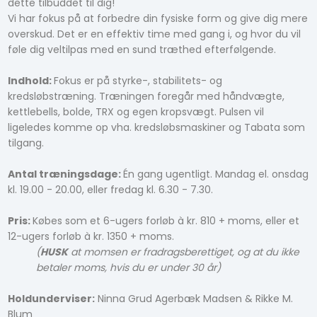
dette tilbuddet til dig!
Vi har fokus på at forbedre din fysiske form og give dig mere
overskud. Det er en effektiv time med gang i, og hvor du vil
føle dig veltilpas med en sund træthed efterfølgende.
Indhold:
Fokus er på styrke-, stabilitets- og
kredsløbstræning. Træningen foregår med håndvægte,
kettlebells, bolde, TRX og egen kropsvægt. Pulsen vil
ligeledes komme op vha. kredsløbsmaskiner og Tabata som
tilgang.
Antal træningsdage:
Én gang ugentligt. Mandag el. onsdag
kl. 19.00 - 20.00, eller fredag kl. 6.30 - 7.30.
Pris:
Købes som et 6-ugers forløb à kr. 810 + moms, eller et
12-ugers forløb à kr. 1350 + moms.
(
HUSK
at momsen er fradragsberettiget, og at du ikke
betaler moms, hvis du er under 30 år)
Holdunderviser:
Ninna Grud Agerbæk Madsen & Rikke M.
Blum